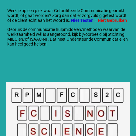
Werk je op een plek waar Gefaciliteerde Communicatie gebruikt
wordt, of gaat worden? Zorg dan dat er zorgvuldig getest wordt
of de client echt aan het woord is.
Niet Testen
=
Niet Gebruiken
Gebruik de communicatie hulpmiddelen/methoden waarvan de
werkzaamheid wél is aangetoond, kijk bijvoorbeeld bij Stichting
MILO en/of ISAAC-NF. Dat heet Ondersteunde Communicatie, en
kan heel goed helpen!